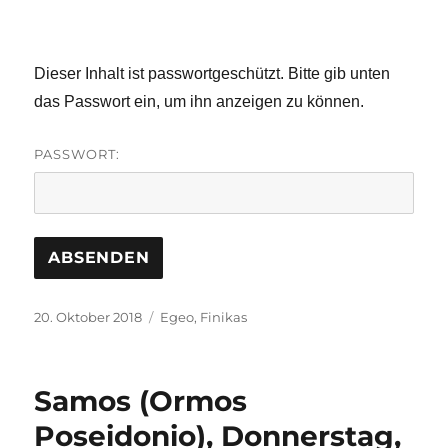
Dieser Inhalt ist passwortgeschützt. Bitte gib unten
das Passwort ein, um ihn anzeigen zu können.
PASSWORT:
Veröffentlicht
Schlagwörter
20. Oktober 2018
Egeo
,
Finikas
am
Samos (Ormos
Poseidonio), Donnerstag,