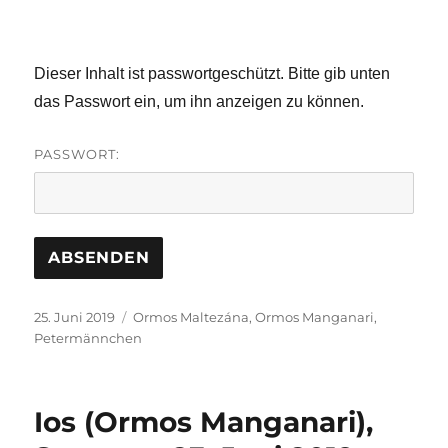
Dieser Inhalt ist passwortgeschützt. Bitte gib unten
das Passwort ein, um ihn anzeigen zu können.
PASSWORT:
Veröffentlicht
Schlagwörter
25. Juni 2019
Ormos Maltezána
,
Ormos Manganari
,
am
Petermännchen
Ios (Ormos Manganari),