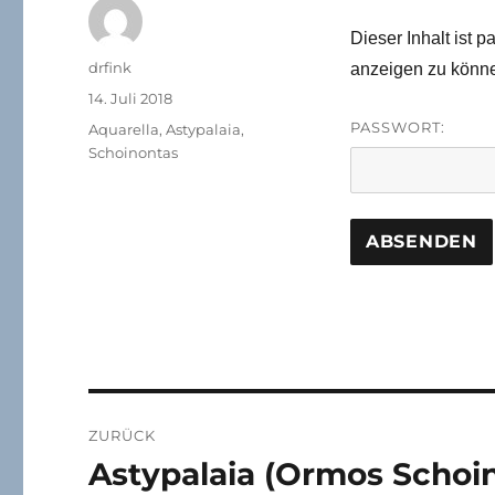
Dieser Inhalt ist 
Autor
drfink
anzeigen zu könn
Veröffentlicht
14. Juli 2018
am
PASSWORT:
Schlagwörter
Aquarella
,
Astypalaia
,
Schoinontas
Beitragsnavigation
ZURÜCK
Astypalaia (Ormos Schoino
Vorheriger