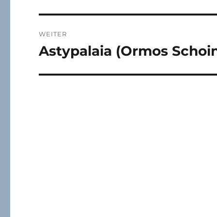
Beitrag:
WEITER
Astypalaia (Ormos Schoino
Nächster
Beitrag: